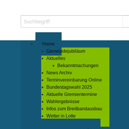
Home
Gemeindejubiläum
Aktuelles
Bekanntmachungen
News Archiv
Terminvereinbarung Online
Bundestagswahl 2025
Aktuelle Gremientermine
Wahlergebnisse
Infos zum Breitbandausbau
Wetter in Lotte
Veranstaltungen