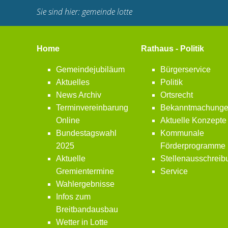
Sie sind hier:
gemeinde lotte
Home
Rathaus - Politik
Gemeindejubiläum
Bürgerservice
Aktuelles
Politik
News Archiv
Ortsrecht
Terminvereinbarung
Bekanntmachung
Online
Aktuelle Konzepte
Bundestagswahl
Kommunale
2025
Förderprogramme
Aktuelle
Stellenausschrei
Gremientermine
Service
Wahlergebnisse
Infos zum
Breitbandausbau
Wetter in Lotte