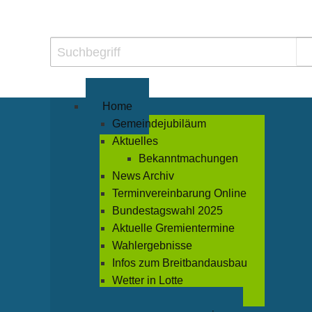
Home
Gemeindejubiläum
Aktuelles
Bekanntmachungen
News Archiv
Terminvereinbarung Online
Bundestagswahl 2025
Aktuelle Gremientermine
Wahlergebnisse
Infos zum Breitbandausbau
Wetter in Lotte
Veranstaltungen