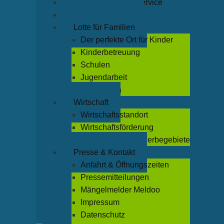
Rathaus & Bürgerservice
Leben & Freizeit
Lotte für Familien
Der perfekte Ort für Kinder
Kinderbetreuung
Schulen
Jugendarbeit
Büchereien
Wirtschaft
Wirtschaftsstandort
Wirtschaftsförderung
Industrie- und Gewerbegebiete
Presse & Kontakt
Anfahrt & Öffnungszeiten
Pressemitteilungen
Mängelmelder Meldoo
Impressum
Datenschutz