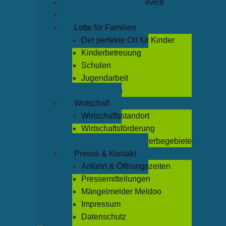
Rathaus & Bürgerservice
Leben & Freizeit
Lotte für Familien
Der perfekte Ort für Kinder
Kinderbetreuung
Schulen
Jugendarbeit
Büchereien
Wirtschaft
Wirtschaftsstandort
Wirtschaftsförderung
Industrie- und Gewerbegebiete
Presse & Kontakt
Anfahrt & Öffnungszeiten
Pressemitteilungen
Mängelmelder Meldoo
Impressum
Datenschutz