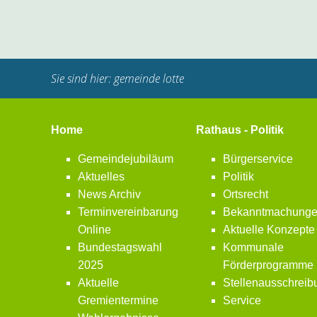
Sie sind hier:
gemeinde lotte
Home
Rathaus - Politik
Gemeindejubiläum
Bürgerservice
Aktuelles
Politik
News Archiv
Ortsrecht
Terminvereinbarung
Bekanntmachung
Online
Aktuelle Konzepte
Bundestagswahl
Kommunale
2025
Förderprogramme
Aktuelle
Stellenausschrei
Gremientermine
Service