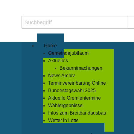
Home
Gemeindejubiläum
Aktuelles
Bekanntmachungen
News Archiv
Terminvereinbarung Online
Bundestagswahl 2025
Aktuelle Gremientermine
Wahlergebnisse
Infos zum Breitbandausbau
Wetter in Lotte
Veranstaltungen