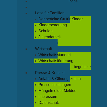
Rathaus & Bürgerservice
Leben & Freizeit
Lotte für Familien
Der perfekte Ort für Kinder
Kinderbetreuung
Schulen
Jugendarbeit
Büchereien
Wirtschaft
Wirtschaftsstandort
Wirtschaftsförderung
Industrie- und Gewerbegebiete
Presse & Kontakt
Anfahrt & Öffnungszeiten
Pressemitteilungen
Mängelmelder Meldoo
Impressum
Datenschutz