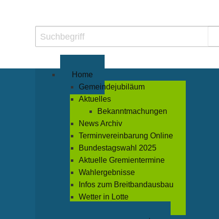
Home
Gemeindejubiläum
Aktuelles
Bekanntmachungen
News Archiv
Terminvereinbarung Online
Bundestagswahl 2025
Aktuelle Gremientermine
Wahlergebnisse
Infos zum Breitbandausbau
Wetter in Lotte
Veranstaltungen