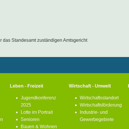
für das Standesamt zuständigen Amtsgericht
Leben - Freizeit
Wirtschaft - Umwelt
Jugendkonferenz
Wirtschaftsstandort
2025
Wirtschaftsförderung
Lotte im Portrait
Industrie- und
en
Senioren
Gewerbegebiete
Bauen & Wohnen