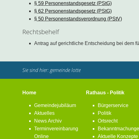
§ 59 Personenstandsgesetz (PStG)
§ 62 Personenstandsgesetz (PStG)
§ 50 Personenstandsverordnung (PStV)
Rechtsbehelf
Antrag auf gerichtliche Entscheidung bei dem 
Sie sind hier:
gemeinde lotte
Home
Rathaus - Politik
Gemeindejubiläum
Bürgerservice
Aktuelles
Politik
News Archiv
Ortsrecht
Terminvereinbarung
Bekanntmachung
Online
Aktuelle Konzepte