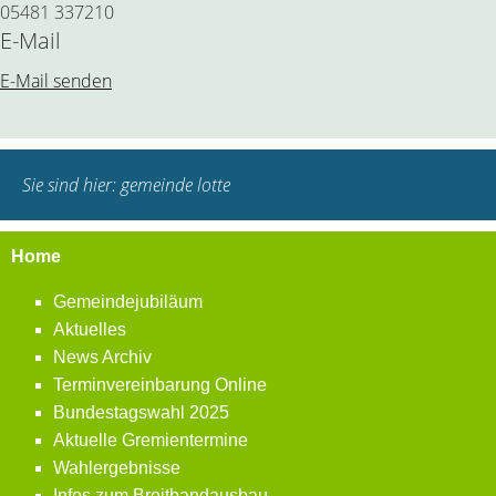
05481 337210
E-Mail
E-Mail senden
Sie sind hier:
gemeinde lotte
Home
Gemeindejubiläum
Aktuelles
News Archiv
Terminvereinbarung Online
Bundestagswahl 2025
Aktuelle Gremientermine
Wahlergebnisse
Infos zum Breitbandausbau