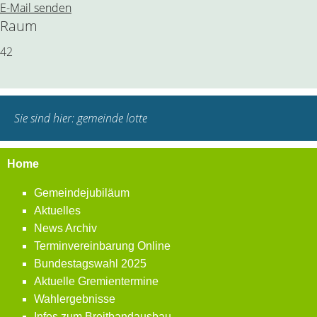
E-Mail senden
Raum
42
Sie sind hier:
gemeinde lotte
Home
Gemeindejubiläum
Aktuelles
News Archiv
Terminvereinbarung Online
Bundestagswahl 2025
Aktuelle Gremientermine
Wahlergebnisse
Infos zum Breitbandausbau