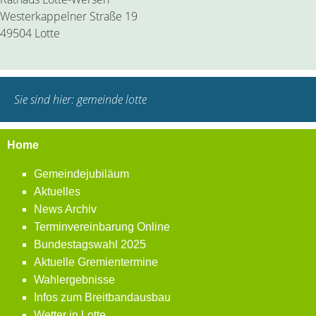
Westerkappelner Straße 19
49504 Lotte
Sie sind hier:
gemeinde lotte
Home
Gemeindejubiläum
Aktuelles
News Archiv
Terminvereinbarung Online
Bundestagswahl 2025
Aktuelle Gremientermine
Wahlergebnisse
Infos zum Breitbandausbau
Wetter in Lotte