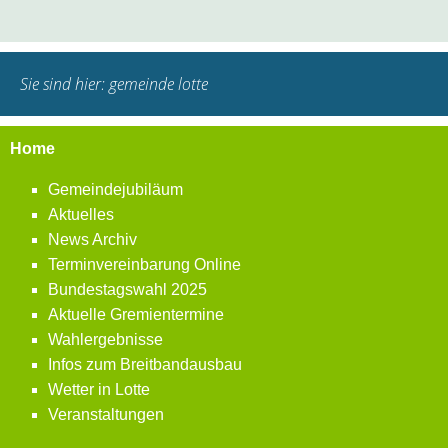
Sie sind hier:
gemeinde lotte
Home
Gemeindejubiläum
Aktuelles
News Archiv
Terminvereinbarung Online
Bundestagswahl 2025
Aktuelle Gremientermine
Wahlergebnisse
Infos zum Breitbandausbau
Wetter in Lotte
Veranstaltungen