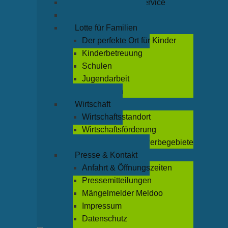
Rathaus & Bürgerservice
Leben & Freizeit
Lotte für Familien
Der perfekte Ort für Kinder
Kinderbetreuung
Schulen
Jugendarbeit
Büchereien
Wirtschaft
Wirtschaftsstandort
Wirtschaftsförderung
Industrie- und Gewerbegebiete
Presse & Kontakt
Anfahrt & Öffnungszeiten
Pressemitteilungen
Mängelmelder Meldoo
Impressum
Datenschutz