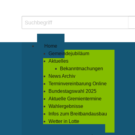
Home
Gemeindejubiläum
Aktuelles
Bekanntmachungen
News Archiv
Terminvereinbarung Online
Bundestagswahl 2025
Aktuelle Gremientermine
Wahlergebnisse
Infos zum Breitbandausbau
Wetter in Lotte
Veranstaltungen