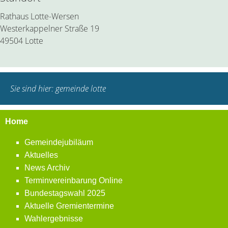
Rathaus Lotte-Wersen
Westerkappelner Straße 19
49504 Lotte
Sie sind hier:
gemeinde lotte
Home
Gemeindejubiläum
Aktuelles
News Archiv
Terminvereinbarung Online
Bundestagswahl 2025
Aktuelle Gremientermine
Wahlergebnisse