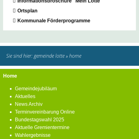
Informationsbroschüre "Mein Lotte"
Ortsplan
Kommunale Förderprogramme
Sie sind hier:
gemeinde lotte
»
home
Home
Gemeindejubiläum
Aktuelles
News Archiv
Terminvereinbarung Online
Bundestagswahl 2025
Aktuelle Gremientermine
Wahlergebnisse