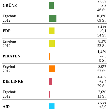
7,0%
GRÜNE
-3,8
46 St.
Ergebnis
10,8%
2012
69 St.
8,2%
FDP
-0,1
54 St.
Ergebnis
8,3%
2012
53 St.
1,4%
PIRATEN
-7,5
9 St.
Ergebnis
8,9%
2012
57 St.
4,4%
DIE LINKE
+2,4
29 St.
Ergebnis
2,0%
2012
13 St.
8,0%
AfD
+8,0