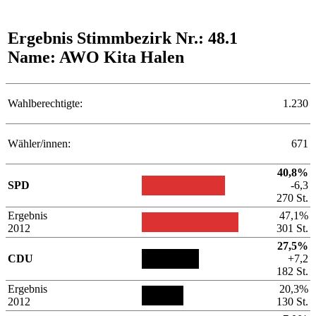
Ergebnis Stimmbezirk Nr.: 48.1
Name: AWO Kita Halen
Wahlberechtigte:
1.230
Wähler/innen:
671
40,8%
SPD
-6,3
270 St.
Ergebnis
47,1%
2012
301 St.
27,5%
CDU
+7,2
182 St.
Ergebnis
20,3%
2012
130 St.