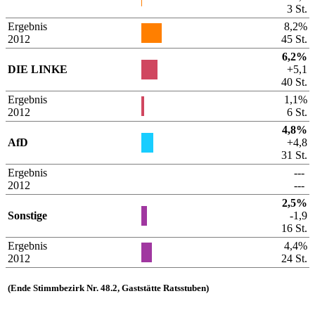
3 St.
Ergebnis
8,2%
2012
45 St.
6,2%
DIE LINKE
+5,1
40 St.
Ergebnis
1,1%
2012
6 St.
4,8%
AfD
+4,8
31 St.
Ergebnis
---
2012
---
2,5%
Sonstige
-1,9
16 St.
Ergebnis
4,4%
2012
24 St.
(Ende Stimmbezirk Nr. 48.2, Gaststätte Ratsstuben)