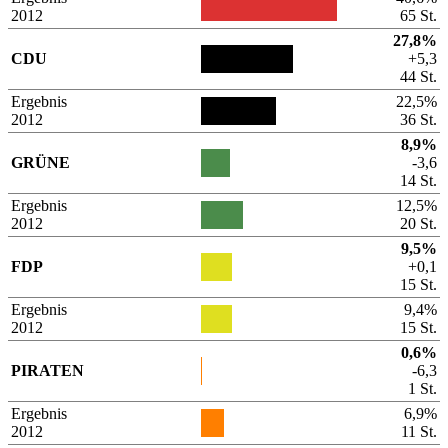
2012
65 St.
27,8%
CDU
+5,3
44 St.
Ergebnis
22,5%
2012
36 St.
8,9%
GRÜNE
-3,6
14 St.
Ergebnis
12,5%
2012
20 St.
9,5%
FDP
+0,1
15 St.
Ergebnis
9,4%
2012
15 St.
0,6%
PIRATEN
-6,3
1 St.
Ergebnis
6,9%
2012
11 St.