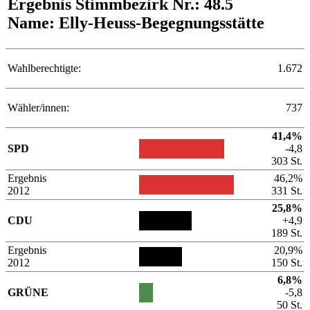
Ergebnis Stimmbezirk Nr.: 48.5
Name: Elly-Heuss-Begegnungsstätte
Wahlberechtigte:
1.672
Wähler/innen:
737
41,4%
SPD
-4,8
303 St.
Ergebnis
46,2%
2012
331 St.
25,8%
CDU
+4,9
189 St.
Ergebnis
20,9%
2012
150 St.
6,8%
GRÜNE
-5,8
50 St.