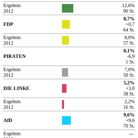
Ergebnis
12,6%
2012
90 St.
8,7%
FDP
+0,7
64 St.
Ergebnis
8,0%
2012
57 St.
0,1%
PIRATEN
-6,9
1 St.
Ergebnis
7,0%
2012
50 St.
5,2%
DIE LINKE
+3,0
38 St.
Ergebnis
2,2%
2012
16 St.
9,6%
AfD
+9,6
70 St.
Ergebnis
---