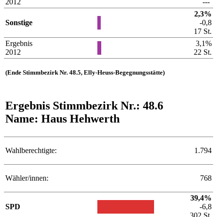
2012
---
2,3%
Sonstige
-0,8
17 St.
Ergebnis
3,1%
2012
22 St.
(Ende Stimmbezirk Nr. 48.5, Elly-Heuss-Begegnungsstätte)
Ergebnis Stimmbezirk Nr.: 48.6
Name: Haus Hehwerth
Wahlberechtigte:
1.794
Wähler/innen:
768
39,4%
SPD
-6,8
302 St.