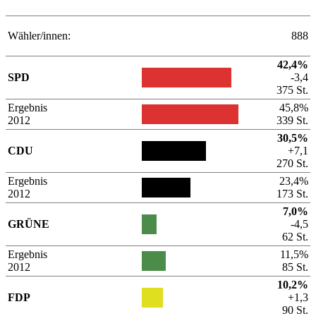
Wähler/innen:
888
42,4%
SPD
-3,4
375 St.
Ergebnis
45,8%
2012
339 St.
30,5%
CDU
+7,1
270 St.
Ergebnis
23,4%
2012
173 St.
7,0%
GRÜNE
-4,5
62 St.
Ergebnis
11,5%
2012
85 St.
10,2%
FDP
+1,3
90 St.