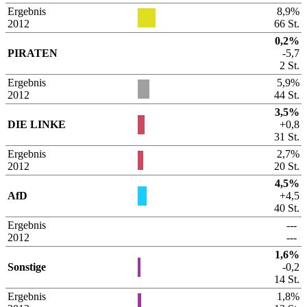
Ergebnis
8,9%
2012
66 St.
0,2%
PIRATEN
-5,7
2 St.
Ergebnis
5,9%
2012
44 St.
3,5%
DIE LINKE
+0,8
31 St.
Ergebnis
2,7%
2012
20 St.
4,5%
AfD
+4,5
40 St.
Ergebnis
---
2012
---
1,6%
Sonstige
-0,2
14 St.
Ergebnis
1,8%