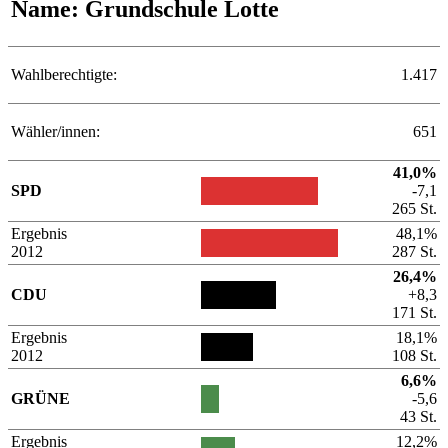
Name: Grundschule Lotte
Wahlberechtigte:
1.417
Wähler/innen:
651
41,0%
SPD
-7,1
265 St.
Ergebnis
48,1%
2012
287 St.
26,4%
CDU
+8,3
171 St.
Ergebnis
18,1%
2012
108 St.
6,6%
GRÜNE
-5,6
43 St.
Ergebnis
12,2%