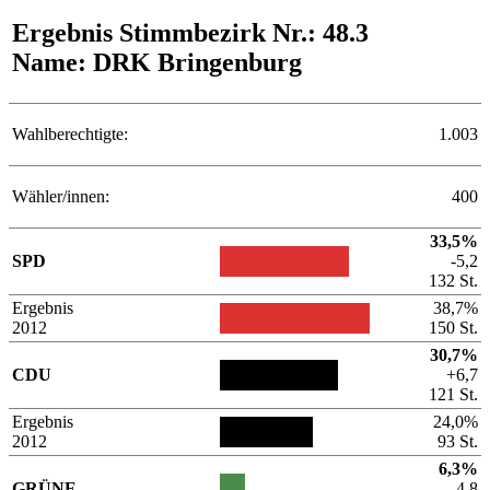
Ergebnis Stimmbezirk Nr.: 48.3
Name: DRK Bringenburg
Wahlberechtigte:
1.003
Wähler/innen:
400
33,5%
SPD
-5,2
132 St.
Ergebnis
38,7%
2012
150 St.
30,7%
CDU
+6,7
121 St.
Ergebnis
24,0%
2012
93 St.
6,3%
GRÜNE
-4,8